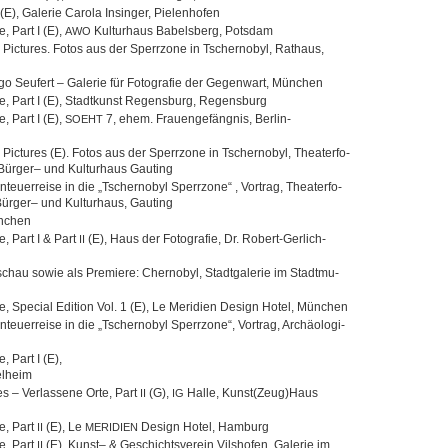
n (E), Gale­rie Carola Insin­ger, Pielenhofen
e, Part I (E),
Kul­tur­haus Babels­berg, Potsdam
AWO
 Pic­tures. Fotos aus der Sperr­zone in Tscher­no­byl, Rat­haus,
o Seu­fert – Gale­rie für Foto­gra­fie der Gegen­wart, München
rte, Part I (E), Stadt­kunst Regens­burg, Regensburg
e, Part I (E),
7, ehem. Frau­en­ge­fäng­nis, Berlin-
SOEHT
Pic­tures (E). Fotos aus der Sperr­zone in Tscher­no­byl, Thea­ter­fo­
 Bür­ger– und Kul­tur­haus Gauting
eu­er­reise in die „Tscher­no­byl Sperr­zone“ , Vor­trag, Thea­ter­fo­
Bür­ger– und Kul­tur­haus, Gauting
ünchen
e, Part I & Part
(E), Haus der Foto­gra­fie, Dr. Robert-Gerlich-
II
chau sowie als Pre­miere: Cher­no­byl, Stadt­ga­le­rie im Stadt­mu­
te, Spe­cial Edi­tion Vol. 1 (E), Le Meri­dien Design Hotel, München
eu­er­reise in die „Tscher­no­byl Sperr­zone“, Vor­trag, Archäo­lo­gi­
, Part I (E),
elheim
 – Ver­las­sene Orte, Part
(G),
Halle, Kunst(Zeug)Haus
II
IG
te, Part
(E), Le
Design Hotel, Hamburg
II
MERIDIEN
te, Part
(E), Kunst– & Geschichts­ver­ein Vils­hofen, Gale­rie im
II