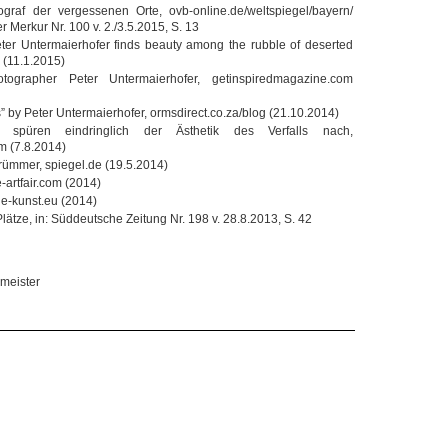
to­graf der ver­ges­se­nen Orte, ovb-online.de/weltspiegel/bayern/
 Mer­kur Nr. 100 v. 2./3.5.2015, S. 13
Peter Unter­mai­er­ho­fer finds beauty among the rub­ble of deser­ted
k (11.1.2015)
o­gra­pher Peter Unter­mai­er­ho­fer, getinspiredmagazine.com
s” by Peter Unter­mai­er­ho­fer, ormsdirect.co.za/blog (21.10.2014)
n spü­ren ein­dring­lich der Ästhe­tik des Ver­falls nach,
m (7.8.2014)
rüm­mer, spiegel.de (19.5.2014)
ke-artfair.com (2014)
ane-kunst.eu (2014)
Plätze, in: Süd­deut­sche Zei­tung Nr. 198 v. 28.8.2013, S. 42
rmeister