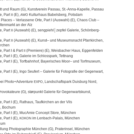
dt und Raum (G), Kunst­ver­ein Pas­sau, St.-Anna-Kapelle, Passau
te, Part
(E),
Kul­tur­haus Babels­berg, Potsdam
II
AWO
Pla­ces – Ver­las­sene Orte, Part I (Aus­wahl) (E), Chaos Club –
Alten­markt an der Alz
te, Part
(Aus­wahl) (E), sengpiehl│zepfel Gale­rie, Schönberg-
II
te, Part
(Aus­wahl) (E), Kunst– und Muse­ums­nacht Pfarr­kir­chen,
II
kirchen
e, Part I & Part
(Pre­miere) (E), Weis­ba­cher Haus, Eggenfelden
II
e, Part I (E), Gale­rie im Schloss­park, Tettnang
e, Part I (E), Torf­bahn­hof, Baye­ri­sches Moor– und Torf­mu­seum,
, Part I (E), Ingo Seu­fert – Gale­rie für Foto­gra­fie der Gegen­wart,
) bei Photo+Adventure
, Land­schafts­park Duis­burg Nord,
EXPO
ro­vo­ka­teure (G), stør­punkt Gale­rie für Gegen­warts­kunst,
e, Part I (E), Rat­haus, Tauf­kir­chen an der Vils
s, Bochum
rte, Part I (E), MucA­mie Con­cept Store, München
e, Part I (E),
im Lenbach-Palais, München
KOKON
hum
el­lung Pho­to­gra­phie Mün­chen (G), Pra­ter­in­sel, München