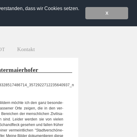
verstanden, dass wir Cookies setzen.
X
Kontakt
OT
er­mai­er­ho­fer
Bil­dern möchte ich den ganz beson­de­
las­se­ner Orte zei­gen, die in den ver­
 Berei­chen der mensch­li­chen Zivi­li­sa­
en sind. Lei­der wer­den sie von vie­len
chand­fleck gese­hen und fal­len frü­her
iner ver­meint­li­chen “Stadt­ver­schö­ne­
er. Meine Bil­der doku­men­tie­ren diese