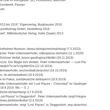
ne Orte im Ruhr­ge­biet” (E), Pro­vi­so­rium, München
Kunst­werk, Passau
hum
 2013 bis 2016″, Eigen­ver­lag, Burg­hau­sen 2016
”, d.punktverlag GmbH, Hei­del­berg 2016
iet”, Mit­tel­deut­scher Ver­lag, Halle (Saale) 2013
in Kel­hei­mer Museum, idowa.de/regionen/mainburg/ (7.5.2023)
gt bei: Peter Unter­mai­er­ho­fer, rottenplaces.de/main/ (11.1.2020)
hö­ner Ver­fall, bosco-gauting/nachtkritik/ (28.11.2019)
ic­cio: Die Magie des Ver­falls: Peter Unter­mai­er­ho­fer — Lost Pla­
com/watch?v=wYcVg4WrXDs (22.10.2019)
ter­mai­er­ho­fer, wochenblatt.de/archiv/ (18.10.2019)
sen, rfo.de/mediathek/ (19.9.2019)
te im Fokus, sueddeutsche.de/bayern/ (18.9.2019)
Peter Unter­mai­er­ho­fer mit “Lost Pla­ces – Cher­no­byl” im Gau­tin­ger
. 18.9.2019, Wü — S. 2
eutsche.de/starnberg/ (17.9.2019)
t Pla­ces” in Deg­gen­dorf . Peter Unter­mai­er­ho­fer zeigt Foto­gra­
 idowa.de/leben/kultur/ (3.4.2019)
er­mai­er­ho­fer zeigt “Lost Pla­ces” in Deg­gen­dorf, pnp.de/archiv/