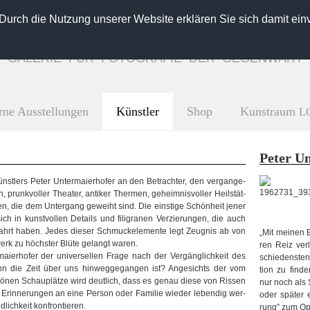
 Durch die Nutzung unserer Website erklären Sie sich damit ein
GALLERY FOR CONTEMPORARY PHOTOGRAPHY
INGO SEUFERT
GALERIE FÜR FOTOGRAFIE DER GEGENWART
Kunstraum
rne Ausstellungen
Künstler
Shop
L
Peter Unt
ünst­lers Peter Unter­mai­er­ho­fer an den Betrach­ter, den ver­gan­ge­
 prunk­vol­ler Thea­ter, anti­ker Ther­men, geheim­nis­vol­ler Heil­stät­
­den, die dem Unter­gang geweiht sind. Die eins­tige Schön­heit jener
sich in kunst­vol­len Details und fili­gra­nen Ver­zie­run­gen, die auch
hrt haben. Jedes die­ser Schmu­ck­ele­mente legt Zeug­nis ab von
„
Mit mei­nen 
erk zu höchs­ter Blüte gelangt waren.
ren Reiz ver­
mai­er­ho­fer der uni­ver­sel­len Frage nach der Ver­gäng­lich­keit des
schie­dens­ten
 die Zeit über uns hin­weg­ge­gan­gen ist? Ange­sichts der vom
tion zu fin­d
schönen Schau­plätze wird deut­lich, dass es genau diese von Ris­sen
nur noch als S
Erin­ne­run­gen an eine Per­son oder Fami­lie wie­der leben­dig wer­
oder spä­ter e
ich­keit kon­fron­tie­ren
.
rung” zum Opf