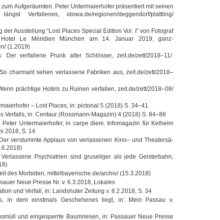
zum Auf­ge­räum­ten. Peter Unter­mai­er­ho­fer prä­sen­tiert mit sei­nen
ängst Ver­fal­le­nes, idowa.de/regionen/deggendorf/plattling/
er Aus­stel­lung “Lost Pla­ces Spe­cial Edi­tion Vol. I” von Foto­graf
 im Hotel Le Méri­dien Mün­chen am 14. Januar 2019, ganz-
n/ (1.2019)
s: Der ver­fal­lene Prunk alter Schlös­ser, zeit.de/zett/2018–11/
: So char­mant sehen ver­las­sene Fabri­ken aus, zeit.de/zett/2018–
 Wenn präch­tige Hotels zu Rui­nen ver­fal­len, zeit.de/zett/2018–08/
i­er­ho­fer – Lost Pla­ces, in: pic­to­rial 5 (2018) S. 34–41
Ver­falls, in: Cen­taur (Rossmann-Magazin) 4 (2018) S. 84–86
 Peter Unter­mai­er­ho­fer, in carpe diem. Info­ma­ga­zin für Kel­heim
i 2018, S. 14
: Der ver­stummte Applaus von ver­las­se­nen Kino– und Thea­ter­sä­
4.6.2018)
Ver­las­sene Psych­ia­trien sind gru­se­li­ger als jede Geis­ter­bahn,
18)
eit des Mor­bi­den, mittelbayerische.de/archiv/ (15.3.2018)
as­sauer Neue Presse Nr. v. 6.3.2018, Lokales
a­tion und Ver­fall, in: Lands­hu­ter Zei­tung v. 8.2.2018, S. 34
s, in dem einst­mals Gesche­he­nes liegt, in: Mein Pas­sau v.
ti­ons­müll und ein­ge­sperrte Baum­rie­sen, in: Pas­sauer Neue Presse