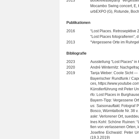
2013
Bookre­lease­party “Ver­ges­se
Mocambo Swing con­cert, E, 
urb­EXPO (G), Rotunde, Boc
Publi­ka­tio­nen
2016
“Lost Pla­ces. Retro­sepk­tive
“Lost Pla­ces foto­gra­fie­ren
2013
“Ver­ges­sene Orte im Ruhr­ge­b
Biblio­gra­fie
2023
Aus­stel­lung “Lost Pla­ces” 
2020
André Win­ter­nitz: Nach­ge­fra
2019
Tanja Weber: Coole Sicht — Sc
Baye­ri­scher Rund­funk / Capr
ces, https://www.youtube.
Künst­ler­füh­rung mit Peter Un
rfo: Lost Pla­ces in Burg­hau­
Bayern-Tipp: Ver­ges­sene Or
us: Sai­son­auf­takt. Foto­graf 
Bosco, Würm­tal­bote Nr. 38 v
askr: Ver­lo­re­ner Ort, suedd
Ines Kohl: Schöne Rui­nen: “Los
fien von ver­las­se­nen Orten,
Jose­fine Eich­wald: Peter Unt
(19.3.2019)