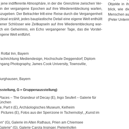
jene indif­fe­rente Atmo­sphäre, in der die Grenz­li­nie zwi­schen Ver­
Objekte in i
n der ver­gan­gene Epo­chen auf ihre Wie­der­ent­de­ckung war­ten,
blick, wie d
­zu­ge­ben. Der Betrach­ter tritt eine Reise durch die Ver­gan­gen­heit
Men­schen aus
­sal erzählt, jedes bau­plas­ti­sche Detail eine eigene Welt ent­hüllt
(Peter Unterm
­ner Schlös­ser wie Zeit­kap­seln auf ihre Wie­der­ent­de­ckung war­
sich ein Geheim­nis, ein Echo ver­gan­ge­ner Tage, das die Vor­stel­
an­gene Welt entführt.
 Rot­tal Inn, Bayern
Fach­rich­tung Medi­en­de­sign, Hoch­schule Deg­gen­dorf; Diplom
en­gang Pho­to­gra­phy, James Cook Uni­ver­sity, Towns­ville,
n Burg­hau­sen, Bayern
aus­stel­lung, G = Gruppenausstellung)
 Pla­ces – The Gran­deur of Decay (E), Ingo Seu­fert – Gale­rie für
 München
te, Part
(E), Archäo­lo­gi­sches Museum, Kelheim
II
 Pic­tures (E), Fotos aus der Sperr­zone in Tscher­no­byl, „Kunst im
tio­nen“ (G), Gale­rie im Alten Rat­haus, Prien am Chiemsee
Gale­rie“ (G), Gale­rie Carola Insin­ger, Pielenhofen