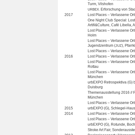
Turm, Vilshofen
. Erfor­schung von Sta
URBEX
2017
Lost Pla­ces – Ver­las­sene Or
One Night Club Spe­cial: Lost 
Artifi&Culture, Café Libella, 
Lost Pla­ces – Ver­las­sene Or
Holm
Lost Pla­ces – Ver­las­sene Or
Jugend­zen­trum (
), Pfarr
JUZ
Lost Pla­ces – Ver­las­sene Ort
2016
Lost Pla­ces – Ver­las­sene Ort
Lost Pla­ces – Ver­las­sene Ort
Rottau
Lost Pla­ces – Ver­las­sene Orte
München
urb­EXPO Retro­spek­tiva (G
Duisburg
The­men­aus­stel­lung 2016 // P
München
Lost Pla­ces – Ver­las­sene Ort
2015
urb­EXPO (G), Schlegel-Hau
2014
Lost Pla­ces – Ver­las­sene O
Lost Pla­ces – Ver­las­sene Ort
urb­EXPO (G), Rotunde, Boc
Stroke Art Fair, Son­der­aus­st