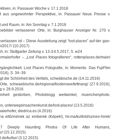
­ti­ven, in: Pas­sauer Woche v. 17.1.2018
t aus unge­wohn­ter Per­spek­tive, in: Pas­sauer Neue Presse v.
t und Raum, in: Am Sonn­tag v. 7.1.2018
­be­bil­der ver­las­se­ner Orte, in: Burg­hau­ser Anzei­ger Nr. 270 v.
er­las­sen ist – Diese Aus­stel­lung zeigt “lost pla­ces” auf der gan­
m/2017/ (10.2017)
, in: Stutt­gar­ter Zei­tung v. 13./14.5.2017, S. w24
­mai­er­ho­fer – „Lost Pla­ces foto­gra­fie­ren“, rottenplaces.de/main/
äng­lich­keit. Lost Pla­ces Foto­gra­fie, in: Momento. Das Fuji­Film
(2016), S. 34–39
eigt die Schön­heit des Ver­falls, schwäbische.de (14.11.2016)
e Orte, schwaebische.de/regional/bodensee/tettnang/ (27.9.2016);
ng v. 28.9.2016
eit gestor­ben, Pho­to­blogg weit­win­kel, muen­chen­photo.
­ces, unterwegsinsachenkunst.de/lost-places/ (13.5.2016)
i­er­ho­fer, diedrica.es (4.2016)
ha eltűn­né­nek az embe­rek (Képek!), hir.ma/kulfold/szines-hirek/
17 Deeply Haun­ting Pho­tos Of Life After Humans,
z/ (15.12.2015)
l.de/kultur/ (3.12.2015)