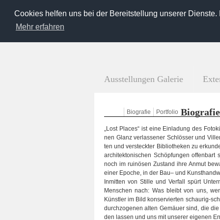
Cookies helfen uns bei der Bereitstellung unserer Dienste.
Mehr erfahren
Ausstellungen Galerie
Exte
Bio­gra­fie
Bio­gra­fie
Port­fo­lio
„Lost Pla­ces“ ist eine Ein­la­dung des Foto­k
nen Glanz ver­las­se­ner Schlös­ser und Vil­len,
ten und ver­steck­ter Biblio­the­ken zu erkun
archi­tek­to­ni­schen Schöp­fun­gen offen­bart 
noch im rui­nö­sen Zustand ihre Anmut bewa
einer Epo­che, in der Bau– und Kunst­hand­w
Inmit­ten von Stille und Ver­fall spürt Unter­
Men­schen nach: Was bleibt von uns, wenn
Künst­ler im Bild kon­ser­vier­ten schaurig-
durch­zo­ge­nen alten Gemäuer sind, die die 
den las­sen und uns mit unse­rer eige­nen End­l