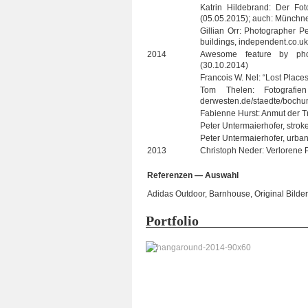
Kat­rin Hil­de­brand: Der Fo
(05.05.2015); auch: Münch­ner
Gil­lian Orr: Pho­to­gra­pher 
buil­dings, independent.co.u
2014
Awe­some fea­ture by pho­t
(30.10.2014)
Fran­cois W. Nel: “Lost Pla­ce
Tom The­len: Foto­gra­fie
derwesten.de/staedte/bochu
Fabi­enne Hurst: Anmut der T
Peter Unter­mai­er­ho­fer, stro
Peter Unter­mai­er­ho­fer, urb
2013
Chris­toph Neder: Ver­lo­rene 
Refe­ren­zen — Auswahl
Adi­das Out­door, Barn­house, Ori­gi­nal Bilde
Port­fo­lio