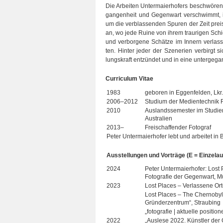
Die Arbei­ten Unter­mai­er­ho­fers beschwö­ren 
gan­gen­heit und Gegen­wart ver­schwimmt, i
um die ver­blas­sen­den Spu­ren der Zeit preis
an, wo jede Ruine von ihrem trau­ri­gen Schick
und ver­bor­gene Schätze im Innern ver­las­se
ten. Hin­ter jeder der Sze­ne­rien ver­birgt 
lungs­kraft ent­zün­det und in eine unter­ge­g
Cur­ri­cu­lum Vitae
1983
gebo­ren in Eggen­fel­den, Lkr.
2006–2012
Stu­dium der Medi­en­tech­nik 
2010
Aus­lands­se­mes­ter im Stu­di­
Australien
2013–
Frei­schaf­fen­der Fotograf
Peter Unter­mai­er­ho­fer lebt und arbei­tet i
Aus­stel­lun­gen und Vor­träge (E = Ein­zel­
2024
Peter Unter­mai­er­ho­fer: Lost
Foto­gra­fie der Gegen­wart,
2023
Lost Pla­ces – Ver­las­sene Or
Lost Pla­ces – The Cher­no­byl
Grün­der­zen­trum“, Straubing
„foto­gra­fie | aktu­elle posi­
2022
„Aus­lese 2022. Künst­ler der 