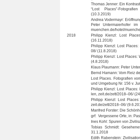
Tho­mas Jen­ner: Ein Kon­trast 
“Lost Places”-Fotografien l
(10.3.2019)
Andrea Voder­mayr: Eröff­nung d
Peter Unter­mai­er­ho­fer
muenchen.de/hotel/muenche
2018
Phil­ipp Kienzl: Lost Pla­ce
(16.11.2018)
Phil­ipp Kienzl: Lost Pla­ces
08/ (11.8.2018)
Phil­ipp Kienzl: Lost Pla­ces:
(4.8.2018)
Klaus Plau­mann: Peter Unter­ma
Bernd Hamann: Vom Reiz des 
Lost Pla­ces. Foto­gra­fien von
und Umge­bung Nr. 156 v. Jun
Phil­ipp Kienzl: Lost Pla­ces
len, zeit.de/zett/2018–06/ (2
Phil­ipp Kienzl: Lost Pla­ces: 
zeit.de/zett/2018–06/ (9.6.20
Man­fred Fors­ter: Die Schön­h
grf: Ver­ges­sene Orte, in: P
Ines Kohl: Spu­ren von Zivi­li­s
Tobias Schmidt: Gese­he­ne
31.1.2018
Edith Raben­stein: Zivi­li­sa­