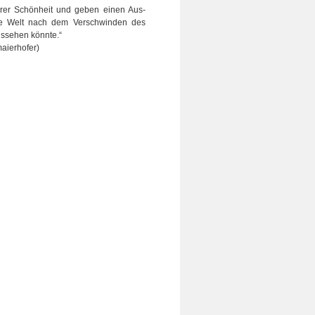
hrer Schön­heit und geben einen Aus­
ie Welt nach dem Ver­schwin­den des
­se­hen könnte.“
aierhofer)