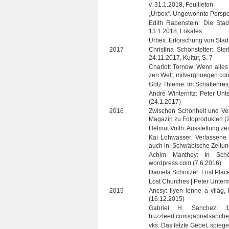
v. 31.1.2018, Feuilleton
„Urbex“. Unge­wohnte Per­spek
Edith Raben­stein: Die Stad
13.1.2018, Lokales
Urbex. Erfor­schung von Stad
2017
Chris­tina Schön­stet­ter: Ster
24.11.2017, Kul­tur, S. 7
Char­lott Tor­now: Wenn alles v
zen Welt, mitvergnuegen.co
Götz Thieme: Im Schat­ten­reich
André Win­ter­nitz: Peter Unter
(24.1.2017)
2016
Zwi­schen Schön­heit und Ver­g
Maga­zin zu Foto­pro­duk­ten 
Hel­mut Voith: Aus­stel­lung z
Kai Loh­was­ser: Ver­las­sen
auch in: Schwä­bi­sche Zei­tu
Achim Man­they: In Schön­h
wordpress.com (7.6.2016)
Daniela Schnit­zer: Lost Pla
Lost Churches | Peter Unter­ma
2015
Ancsy: Ilyen lenne a világ, 
(16.12.2015)
Gabriel H. San­chez: 
buzzfeed.com/gabrielsanche
vks: Das letzte Gebet, spiege