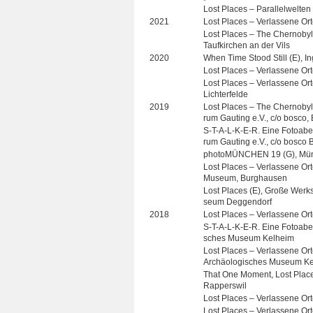
Lost Pla­ces – Par­al­lel­wel­te
2021
Lost Pla­ces – Ver­las­sene Ort
Lost Pla­ces – The Cher­no­byl
Tauf­kir­chen an der Vils
2020
When Time Stood Still (E), Ing
Lost Pla­ces – Ver­las­sene O
Lost Pla­ces – Ver­las­sene Ort
Lichterfelde
2019
Lost Pla­ces – The Cher­no­byl 
rum Gau­ting e.V., c/o bosco,
S-T-A-L-K-E-R. Eine Foto­aben­t
rum Gau­ting e.V., c/o bosco 
pho­to­MÜN­CHEN 19 (G), M
Lost Pla­ces – Ver­las­sene Ort
Museum, Burghausen
Lost Pla­ces (E), Große Werk­s
seum Deggendorf
2018
Lost Pla­ces – Ver­las­sene Or
S-T-A-L-K-E-R. Eine Foto­aben­t
sches Museum Kelheim
Lost Pla­ces – Ver­las­sene Orte
Archäo­lo­gi­sches Museum K
That One Moment, Lost Pla­ces
Rapperswil
Lost Pla­ces – Ver­las­sene Or
Lost Pla­ces – Ver­las­sene Or