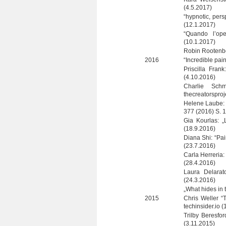
(4.5.2017)
“hyp­no­tic, per
(12.1.2017)
“Quando l’oper
(10.1.2017)
Robin Roo­ten­b
2016
“Incredi­ble pai
Pri­scilla Fr
(4.10.2016)
Char­lie Schm
thecreatorsproj
Helene Laube: “
377 (2016) S. 
Gia Kour­las: 
(18.9.2016)
Diana Shi: “Pain
(23.7.2016)
Carla Her­re­ria
(28.4.2016)
Laura Delarato
(24.3.2016)
„What hides in
2015
Chris Wel­ler “
techinsider.io 
Trilby Beres­for
(3.11.2015)