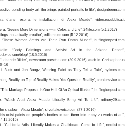
spective-bending body art film brings pain­ted por­traits to life”, designboom.com
a d’arte respira: le instal­la­zioni di Alexa Meade”, video.repubblica.it
erg: “See­ing More Dimen­si­ons — in Color, and Life”, 24life.com (5.1.2017)
n­tings that actually brea­the”, edition.cnn.com (5.12.2016)
ank: “These Women Artists Are Their Own Damn Muses”, huffingtonpost.com
id­lin: “Body Pain­tings and Activist Art In the Ari­zona Desert”,
ect.vice.com/blog/ (18.5.2016)
Lebende Bil­der”, newsroom.porsche.com (20.9.2016), auch in: Chris­to­pho­rus
10–16
„Lil Buck and Jon Boogz, Wea­ring Paint as They Tell a Tale”, nytimes.com
­ting Rea­lity on Top of Rea­lity Makes You Ques­tion Rea­lity”, creators.vice.com
: “This Mar­riage Pro­po­sal Is One Hell Of An Opti­cal Illu­sion”, huffingtonpost.com
: “Watch Artist Alexa Meade Lite­r­ally Bring Art To Life”, refinery29.com
 the shadow – Alexa Meade”, silverlakevoice.com (27.1.2016)
This artist paints on people’s bodies to turn them into trippy
works of art”,
2D
(14.12.2015)
d: “Cali­for­nia Artist Lite­r­ally Makes a Chalk­board Come to Life”, nerdist.com