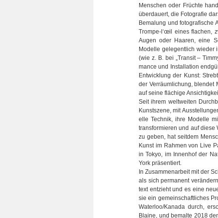
Men­schen oder Früchte han­d
über­dau­ert, die Foto­gra­fie dar­s
Bema­lung und foto­gra­fi­sche 
Trompe-l‘œil eines fla­chen, z
Augen oder Haa­ren, eine Sch
Modelle gele­gent­lich wie­der 
(wie z. B. bei „Tran­sit – Timm
mance und Instal­la­tion end­gül
Ent­wick­lung der Kunst: Streb
der Ver­räum­li­chung, blen­det
auf seine flä­chige Ansich­tig­kei
Seit ihrem welt­wei­ten Durc
Kunst­szene, mit Aus­stel­lun­gen
elle Tech­nik, ihre Modelle mit­
trans­for­mie­ren und auf diese 
zu geben, hat seit­dem Men­sch
Kunst im Rah­men von Live Pai
in Tokyo, im Innen­hof der Na
York prä­sen­tiert.
In Zusam­men­ar­beit mit der S
als sich per­ma­nent ver­än­der
text ent­zieht und es eine neu
sie ein gemein­schaft­li­ches Pro
Waterloo/Kanada durch, ersch
Blaine, und bemalte 2018 den K