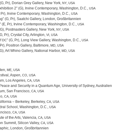
(G, Pr), Dorian Grey Gal­lery, New York,
,
NY
USA
Exhi­bi­tion 2” (G), Irvine Con­tem­porary, Washing­ton, D.C.,
USA
G, Pr), Irvine Con­tem­porary, Washing­ton, D.C.,
USA
ng” (G, Pr), Saatchi Gal­lery, Lon­don, Großbritannien
s” (E, Pr), Irvine Con­tem­porary, Washing­ton, D.C.,
USA
” (G), Post­mas­ters Gal­lery, New York,
,
NY
USA
, Pr), Crys­tal City, Arling­ton,
,
VI
USA
of
” (G, Pr), Long View Gal­lery, Washing­ton, D.C.,
DC
USA
), Posi­tron Gal­lery, Bal­ti­more,
,
MD
USA
 (G), Art Whino Gal­lery, Natio­nal Har­bor,
,
MD
USA
den,
,
ME
USA
­ti­val, Aspen,
,
CO
USA
m, Los Ange­les,
,
CA
USA
eace and Secu­rity in a Quan­tum Age, Uni­ver­sity of Syd­ney, Australien
rium, San Fran­cisco,
,
CA
USA
no,
,
CA
USA
li­for­nia – Ber­ke­ley, Ber­ke­ley,
,
CA
USA
­dral School, Washing­ton, D.C.,
USA
n­cisco,
,
CA
USA
­tute of the Arts, Valen­cia,
,
CA
USA
on Sum­mit, Sili­con Val­ley,
,
CA
USA
ra­phic, Lon­don, Großbritannien