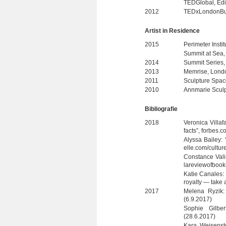
TED­Glo­bal, Ed
2012
TEDx­Lon­don­Bu
Artist in Residence
2015
Peri­me­ter Insti
Sum­mit at Sea, 
2014
Sum­mit Series
2013
Mem­rise, Lon­d
2011
Sculp­ture Spac
2010
Ann­ma­rie Sculp
Biblio­gra­fie
2018
Vero­nica Vil­l
facts”, forbes.
Alyssa Bai­ley
elle.com/cultur
Con­stance Valis
lareviewofbooks
Katie Cana­les: 
roy­alty — take
2017
Melena Ryzik: 
(6.9.2017)
Sophie Gil­ber
(28.6.2017)
Kara Wei­sen­ste