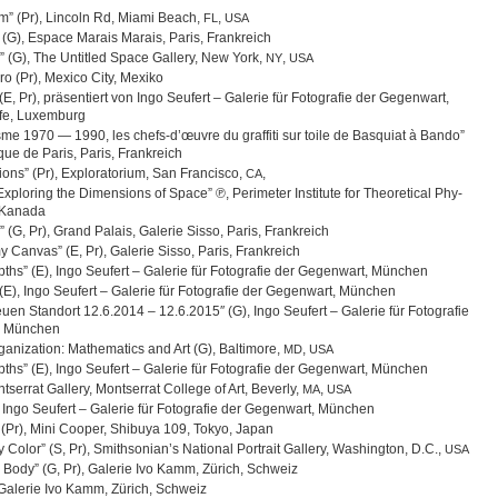
 (Pr), Lin­coln Rd, Miami Beach,
,
FL
USA
rit” (G), Espace Marais Marais, Paris, Frankreich
” (G), The Untit­led Space Gal­lery, New York,
,
NY
USA
ro (Pr), Mexico City, Mexiko
E, Pr), prä­sen­tiert von Ingo Seu­fert – Gale­rie für Foto­gra­fie der Gegen­wart,
ife, Luxemburg
isme 1970 — 1990, les chefs-d’œuvre du graf­fiti sur toile de Bas­quiat à Bando”
hèque de Paris, Paris, Frankreich
si­ons” (Pr), Explo­ra­to­rium, San Fran­cisco,
,
CA
xplo­ring the Dimen­si­ons of Space” ℗, Peri­me­ter Insti­tute for Theo­re­ti­cal Phy­
, Kanada
ir” (G, Pr), Grand Palais, Gale­rie Sisso, Paris, Frankreich
 Can­vas” (E, Pr), Gale­rie Sisso, Paris, Frankreich
ths” (E), Ingo Seu­fert – Gale­rie für Foto­gra­fie der Gegen­wart, München
(E), Ingo Seu­fert – Gale­rie für Foto­gra­fie der Gegen­wart, München
en Stand­ort 12.6.2014 – 12.6.2015″ (G), Ingo Seu­fert – Gale­rie für Foto­gra­fie
, München
­niza­tion: Mathe­ma­tics and Art (G), Bal­ti­more,
,
MD
USA
ths” (E), Ingo Seu­fert – Gale­rie für Foto­gra­fie der Gegen­wart, München
­er­rat Gal­lery, Monts­er­rat Col­lege of Art, Beverly,
,
MA
USA
 Ingo Seu­fert – Gale­rie für Foto­gra­fie der Gegen­wart, München
 (Pr), Mini Cooper, Shi­buya 109, Tokyo, Japan
olor” (S, Pr), Smithsonian’s Natio­nal Por­trait Gal­lery, Washing­ton, D.C.,
USA
he Body” (G, Pr), Gale­rie Ivo Kamm, Zürich, Schweiz
 Gale­rie Ivo Kamm, Zürich, Schweiz