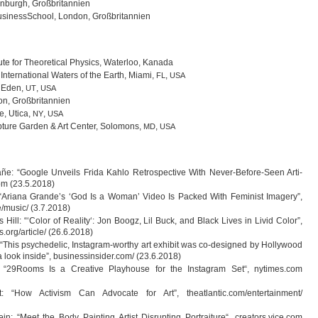
in­burgh, Großbritannien
si­ness­School, Lon­don, Großbritannien
­tute for Theo­re­ti­cal Phy­sics, Water­loo, Kanada
Inter­na­tio­nal Waters of the Earth, Miami,
,
FL
USA
, Eden,
,
UT
USA
on, Großbritannien
e, Utica,
,
NY
USA
­ture Gar­den & Art Cen­ter, Solo­mons,
,
MD
USA
af­añe: “Google Unveils Frida Kahlo Retro­s­pec­tive With Never-Before-Seen Arti­
com (23.5.2018)
: “Ariana Grande’s ‘God Is a Woman’ Video Is Packed With Femi­nist Imagery”,
e/music/ (3.7.2018)
 Hill: “‘Color of Rea­lity‘: Jon Boogz, Lil Buck, and Black Lives in Livid Color”,
.org/article/ (26.6.2018)
“This psy­che­de­lic, Instagram-worthy art exhi­bit was co-designed by Hol­ly­wood
 a look inside”, businessinsider.com/ (23.6.2018)
“29Rooms Is a Crea­tive Play­house for the Ins­ta­gram Set“, nytimes.com
t: “How Activism Can Advo­cate for Art”, theatlantic.com/entertainment/
in: “Meet the Body Pain­ting Artist Dis­rupt­ing Por­trai­ture“, creators.vice.com