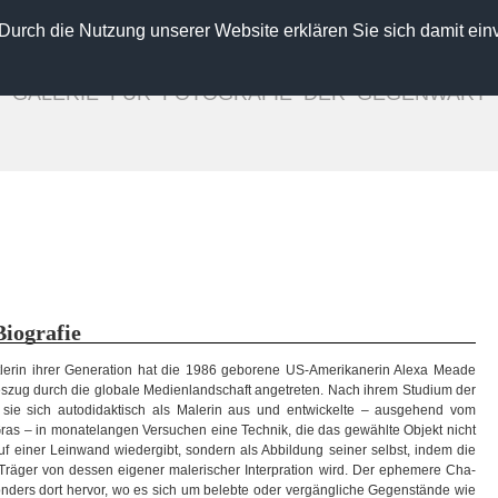
 Durch die Nutzung unserer Website erklären Sie sich damit ein
GALLERY FOR CONTEMPORARY PHOTOGRAPHY
INGO SEUFERT
GALERIE FÜR FOTOGRAFIE DER GEGENWART
Verena Frensch
Diemut von Funck
seppe Lo Schiavo
Alexa Meade
Ugo Ricciardi
Stefan Schumacher
ebastian Weise
Magdalena Wosinska
Laura Zalenga
Close
Bio­gra­fie
e­rin ihrer Gene­ra­tion hat die 1986 gebo­rene US-Amerikanerin Alexa Meade
­zug durch die glo­bale Medi­en­land­schaft ange­tre­ten. Nach ihrem Stu­dium der
dete sie sich auto­di­dak­tisch als Male­rin aus und ent­wi­ckelte – aus­ge­hend vom
as – in mona­te­lan­gen Ver­su­chen eine Tech­nik, die das gewählte Objekt nicht
 auf einer Lein­wand wie­der­gibt, son­dern als Abbil­dung sei­ner selbst, indem die
rä­ger von des­sen eige­ner male­ri­scher Inter­pra­tion wird. Der ephe­mere Cha­
beson­ders dort her­vor, wo es sich um belebte oder ver­gäng­li­che Gegen­stände wie