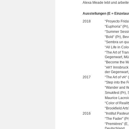
Alexa Meade lebt und arbei­tet
Aus­stel­lun­gen (E = Ein­zel­a
2018
“Proyecto Frida
“Eupho­ria” (Pr
“Sum­mer Ses­sio
“Bold“ (Pr), Bev
“Sem­bra un qua­d
“All Life in Col
“The Art of Trans
Gegen­wart, Mü
“Become the Mas
“
Inns­bruck 
ART
der Gegen­wart,
2017
“The Art of
“
VR
“Step into the F
“Wan­der and Won
Smuk­fest (Pr),
Mau­rice Lacroix
“Color of Rea­lit
“Brook­field Art
2016
“Insti­tut Pas­t
“The Fader” (P
“Pre­miè­res” (E
Deutschland