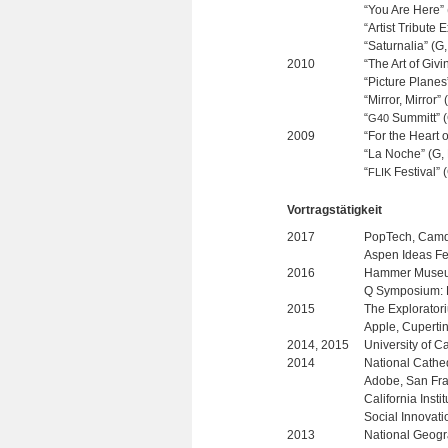
“You Are Here” 
“Artist Tri­bute 
“Satur­na­lia” (
2010
“The Art of Givi
“Pic­ture Pla­ne
“Mir­ror, Mir­ror
“
Sum­mitt” (G
G40
2009
“For the Heart 
“La Noche” (G, Pr
“
Fes­ti­val”
FLIK
Vor­trags­tä­tig­keit
2017
PopTech, Cam­
Aspen Ideas Fes
2016
Ham­mer Museu
Q Sym­po­sium: P
2015
The Explo­ra­to­
Apple, Cuper­ti
2014, 2015
Uni­ver­sity of Ca
2014
Natio­nal Cathe
Adobe, San Fra
Cali­for­nia Insti
Social Inno­va­ti
2013
Natio­nal Geo­g