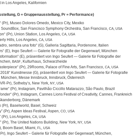
 in Los Ange­les, Kalifornien
us­stel­lung, G = Grup­pen­aus­stel­lung, Pr = Performance)
“ (Pr), Museo Dolo­res Omedo, Mexico City, Mexiko
), Sound­Box, San Fran­cisco Sym­phony Orches­tra, San Fran­cisco,
,
CA
USA
n“ (Pr), Union Sta­tion, Los Ange­les,
,
CA
USA
erly Hills, Los Ange­les,
,
CA
USA
ro, sem­bra una foto“ (G), Gal­le­ria Sagit­ta­ria, Por­de­none, Italien
ors“ (E), Ingo Seu­fert — Gale­rie für Foto­gra­fie der Gegen­wart, München
­for­ma­tion“ (E), prä­sen­tiert von Ingo Seu­fert — Gale­rie für Foto­gra­fie der
n­chen,
, Kul­tur­haus, Schwarzheide
BASF
­ter­piece“ (Pr), 29Rooms, Palace of Fine Arts, San Fran­cisco,
,
CA
USA
2018“ Kunst­messe (G), prä­sen­tiert von Ingo Seu­fert — Gale­rie für Foto­gra­fie
 Mün­chen, Messe Inns­bruck, Inns­bruck, Österreich
 (VR-Pr), Sotheby’s, New York,
,
NY
USA
rame“ (Pr), Ins­ta­gram, Pavil­hão Cic­cillo Mata­razzo, São Paulo, Brazil
­der“ (Pr), Ins­ta­gram, Can­nes Lions Fes­ti­val of Crea­ti­vity, Can­nes, Frankreich
 Skan­der­borg, Dänemark
 (Pr)
,
Basel­world, Basel, Schweiz
y” (Pr)
,
Aspen Ideas Fes­ti­val, Aspen,
,
CO
USA
s” (Pr), Los Ange­les,
,
CA
USA
eur” (Pr), The United Nati­ons Buil­ding, New York,
,
NY
USA
r), Boom Basel, Miami,
,
FL
USA
, Pr), Ingo Seu­fert – Gale­rie für Foto­gra­fie der Gegen­wart, Mün­chen,