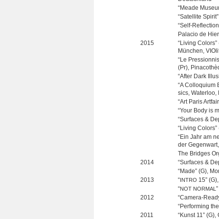
“Meade Museum”
“Satel­lite Spi­
“Self-Reflection
Pala­cio de Hier
2015
“Living Colors” (
Mün­chen, VIO­l
“Le Pres­si­onn
(Pr), Pin­aco­t­
“After Dark Illu­
“A Col­lo­quium E
sics, Water­loo
“Art Paris Art­fa
“Your Body is my
“Sur­faces & Dep
“Living Colors” 
“Ein Jahr am neu
der Gegen­wart
The Bridges Orga
2014
“Sur­faces & Dep
“Made” (G), Monts
2013
“
15” (G),
INTRO
“
”
NOT
NORMAL
2012
“Camera-Ready C
“Per­for­ming t
2011
“Kunst 11” (G),