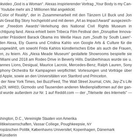
ik­vi­deo „God is a Woman“. Ale­xas inspi­rie­ren­der Vor­trag „Your Body is my Can­
Youtube mehr als 2 Mil­lio­nen Mal ange­klickt.
lm „Color of Rea­lity“, der in Zusam­men­ar­beit mit den Tän­zern Lil Buck und Jon
Great Big Story hoch­ge­lobt und mit deren „Art as Impact Award“ aus­ge­zeich­
NN
er „Free­dom Awards“-Verleihung des Natio­nal Civil Rights Museum in
i­gung fand. Alexa erhielt beim Tri­beca Film Fes­ti­val den „Dis­rup­tive Inno­va­
unter Prä­si­dent Barack Obama ins Weiße Haus zum „South by South Lawn“-
­den Alexa, Ely Guerra und Cris­tina Kahlo von Google Arts & Cul­ture für die
­ge­wählt, um sowohl Frida Kah­los künst­le­ri­sches Erbe als auch die Frauen,
gen, zu fei­ern. Als „Alexa Meade Museum“ gestal­tete Show­rooms bespielte sie
l Miami und 2018 am Rodeo Drive in Beverly Hills. Dar­über­hin­aus wurde sie u.
an­nes Lions, Desi­gual, Mau­rice Lacroix, Mercedes-Benz, Ralph Lau­ren, Sony
ny Orches­tra für Kam­pa­gnen ver­pflich­tet. Vor­le­sun­gen und Vor­träge über
 Apple, sowie an den Uni­ver­si­tä­ten von Stan­ford und Prin­ce­ton.
der New York Times, bei Buz­zFeed, The Wall Street Jour­nal,
, Jay-Z’s Life
CNN
ry29,
, Giz­modo und Tau­sen­den ande­ren Medi­en­plat­for­men auf der gan­
WIRED
unst wurde außer­dem zur Nr. 1 auf Reddit.com — der „Titel­seite des Inter­nets” —
ing­ton, D.C., Ver­ei­nigte Staa­ten von Amerika
i­tik­wis­sen­schaf­ten, Vas­sar Col­lege, Pough­keep­sie,
NY
o­päi­schen Poli­tik, Køben­havns Uni­ver­si­tet, Kopen­ha­gen, Dänemark
 Künstlerin