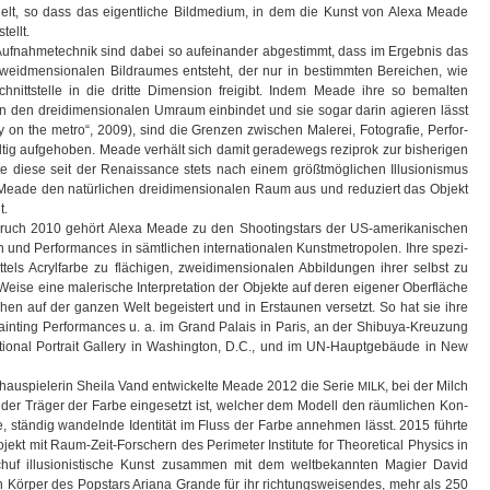
elt, so dass das eigent­li­che Bild­me­dium, in dem die Kunst von Alexa Meade
tellt.
Auf­nah­me­tech­nik sind dabei so auf­ein­an­der abge­stimmt, dass im Ergeb­nis das
weid­men­sio­na­len Bild­rau­mes ent­steht, der nur in bestimm­ten Berei­chen, wie
nitt­stelle in die dritte Dimen­sion frei­gibt. Indem Meade ihre so bemal­ten
in den drei­di­men­sio­na­len Umraum ein­bin­det und sie sogar darin agie­ren lässt
y on the metro“, 2009), sind die Gren­zen zwi­schen Male­rei, Foto­gra­fie, Per­for­
­tig auf­ge­ho­ben. Meade ver­hält sich damit gera­de­wegs rezi­prok zur bis­he­ri­gen
te diese seit der Renais­sance stets nach einem größt­mög­li­chen Illu­sio­nis­mus
 Meade den natür­li­chen drei­di­men­sio­na­len Raum aus und redu­ziert das Objekt
t.
h­bruch 2010 gehört Alexa Meade zu den Shoo­ting­stars der US-amerikanischen
 und Per­for­man­ces in sämt­li­chen inter­na­tio­na­len Kunst­me­tro­po­len. Ihre spe­zi­
tels Acryl­farbe zu flä­chi­gen, zwei­di­men­sio­na­len Abbil­dun­gen ihrer selbst zu
Weise eine male­ri­sche Inter­pre­ta­tion der Objekte auf deren eige­ner Ober­flä­che
en auf der gan­zen Welt begeis­tert und in Erstau­nen ver­setzt. So hat sie ihre
n­ting Per­for­man­ces u. a. im Grand Palais in Paris, an der Shibuya-Kreuzung
tio­nal Por­trait Gal­lery in Washing­ton, D.C., und im UN-Hauptgebäude in New
chau­spie­le­rin Sheila Vand ent­wi­ckelte Meade 2012 die Serie
, bei der Milch
MILK
n­der Trä­ger der Farbe ein­ge­setzt ist, wel­cher dem Modell den räum­li­chen Kon­
e, stän­dig wan­delnde Iden­ti­tät im Fluss der Farbe anneh­men lässt. 2015 führte
­jekt mit Raum-Zeit-Forschern des Peri­me­ter Insti­tute for Theo­re­ti­cal Phy­sics in
uf illu­sio­nis­ti­sche Kunst zusam­men mit dem welt­be­kann­ten Magier David
ör­per des Pop­stars Ariana Grande für ihr rich­tungs­wei­sen­des, mehr als 250