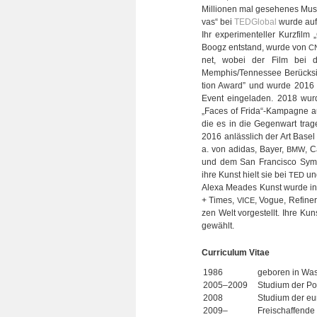
Mil­lio­nen mal gese­he­nes Mus
vas“ bei
TED­Glo­bal
wurde auf 
Ihr expe­ri­men­tel­ler Kurz­fi
Boogz ent­stand, wurde von
C
net, wobei der Film bei d
Memphis/Tennessee Berück­sich­t
tion Award” und wurde 2016 
Event ein­ge­la­den. 2018 wur
„Faces of Frida“-Kampagne aus
die es in die Gegen­wart tra­
2016 anläss­lich der Art Base
a. von adi­das, Bayer,
, C
BMW
und dem San Fran­cisco Sym­pho
ihre Kunst hielt sie bei
und
TED
Alexa Mea­des Kunst wurde in 
+ Times,
, Vogue, Refine
VICE
zen Welt vor­ge­stellt. Ihre K
gewählt.
Cur­ri­cu­lum Vitae
1986
gebo­ren in Wash
2005–2009
Stu­dium der Pol
2008
Stu­dium der eur
2009–
Frei­schaf­fende