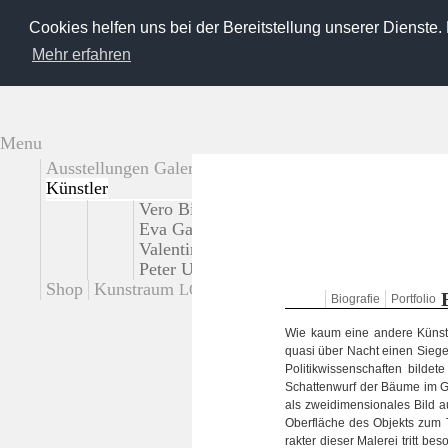
Cookies helfen uns bei der Bereitstellung unserer Dienste.
Mehr erfahren
Menu
Ausstellungen Galerie
Externe Ausstellungen
Künstler
Vero Bielinski
Tadao Cern
Käthe deKoe
Eva Gantar
Loreen Hinz
Josef Karl
Giu
Valentina Murabito
Platux
Steffi Pusch
Peter Untermaierhofer
Korbinian Vogt
S
Shop
Kunstraum
Kontakt
LOT
Bio­gra­fie
Port­fo­lio
Wie kaum eine andere Künst­l
quasi über Nacht einen Sie­ges
Poli­tik­wis­sen­schaf­ten bil­
Schat­ten­wurf der Bäume im Gr
als zwei­di­men­sio­na­les Bild
Ober­flä­che des Objekts zum T
rak­ter die­ser Male­rei tritt 