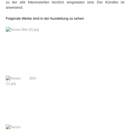
zu der alle Inter­es­sier­ten herz­lich ein­ge­la­den sind. Der Künst­le­r ist
anwesend.
Fol­gende Werke sind in der Aus­stel­lung zu sehen: