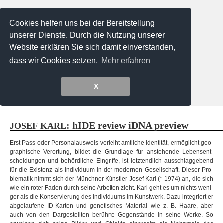
Cookies helfen uns bei der Bereitstellung
unserer Dienste. Durch die Nutzung unserer
Website erklären Sie sich damit einverstanden,
dass wir Cookies setzen.
Mehr erfahren
X
Menu
: hIDE review iDNA preview
JOSEF
KARL
Erst Pass oder Per­so­nal­aus­weis ver­leiht amt­li­che Iden­ti­tät, ermög­licht geo­
gra­phi­sche Ver­or­tung, bil­det die Grund­lage für anste­hende Lebens­ent­
schei­dun­gen und behörd­li­che Ein­griffe, ist letzt­end­lich aus­schlag­ge­bend
für die Exis­tenz als Indi­vi­duum in der moder­nen Gesell­schaft. Die­ser Pro­
ble­ma­tik nimmt sich der Münch­ner Künst­ler Josef Karl (* 1974) an, die sich
wie ein roter Faden durch seine Arbei­ten zieht. Karl geht es um nichts weni­
ger als die Kon­ser­vie­rung des Indi­vi­du­ums im Kunst­werk. Dazu inte­griert er
abge­lau­fene ID-Karten und gene­ti­sches Mate­rial wie z. B. Haare, aber
auch von den Dar­ge­stell­ten berührte Gegen­stände in seine Werke. So