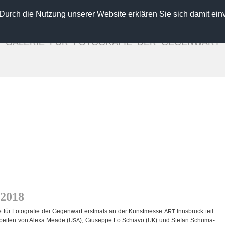
 Durch die Nutzung unserer Website erklären Sie sich damit ein
GALLERY FOR CONTEMPORARY PHOTOGRAPHY
INGO SEUFERT
GALERIE FÜR FOTOGRAFIE DER GEGENWART
Verena Frensch
Diemut von Funck
seppe Lo Schiavo
Alexa Meade
Ugo Ricciardi
Stefan Schumacher
ebastian Weise
Magdalena Wosinska
Laura Zalenga
Close
 2018
e für Foto­gra­fie der Gegen­wart erst­mals an der Kunst­messe
Inns­bruck teil.
ART
­bei­ten von Alexa Meade (
), Giu­seppe Lo Schiavo (
) und Ste­fan Schu­ma­
USA
UK