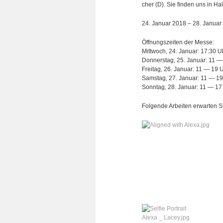
cher (D). Sie fin­den uns in Hal
24. Januar 2018 – 28. Januar
Öff­nungs­zei­ten der Messe:
Mitt­woch, 24. Januar: 17:30 
Don­ners­tag, 25. Januar: 11 
Frei­tag, 26. Januar: 11 — 19 
Sams­tag, 27. Januar: 11 — 1
Sonn­tag, 28. Januar: 11 — 17
Fol­gende Arbei­ten erwar­ten 