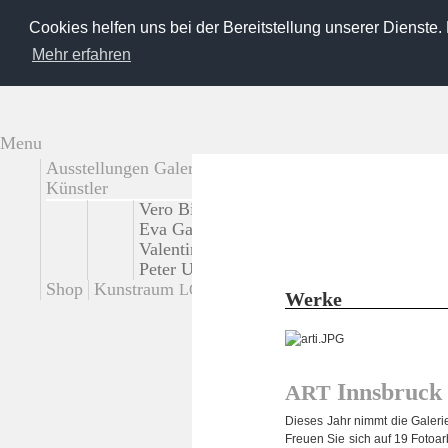
Cookies helfen uns bei der Bereitstellung unserer Dienste.
Mehr erfahren
Menu
Ausstellungen Galerie
Externe Ausstellungen
Künstler
Vero Bielinski
Tadao Cern
Käthe deKoe
Eva Gantar
Loreen Hinz
Josef Karl
Giu
Valentina Murabito
Platux
Steffi Pusch
Peter Untermaierhofer
Korbinian Vogt
S
Shop
Kunstraum
Kontakt
LOT
Werke
Inns­bruck
ART
Die­ses Jahr nimmt die Gale­ri
Freuen Sie sich auf 19 Foto­ar