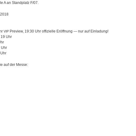
le A an Stand­platz F/07.
 2018
Uhr
Pre­view, 19:30 Uhr offi­zi­elle Eröff­nung — nur auf Ein­la­dung!
VIP
— 19 Uhr
Uhr
9 Uhr
 Uhr
Sie auf der Messe: