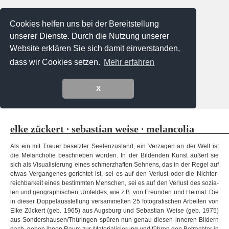
Cookies helfen uns bei der Bereitstellung
unserer Dienste. Durch die Nutzung unserer
Website erklären Sie sich damit einverstanden,
dass wir Cookies setzen.
Mehr erfahren
X
Menu
elke zück­ert ∙ sebas­tian weise ∙ melancolia
Als ein mit Trauer besetz­ter See­len­zu­stand, ein Ver­za­gen an der Welt ist
die Melan­cho­lie beschrie­ben wor­den. In der Bil­den­den Kunst äußert sie
sich als Visua­li­sie­rung eines schmerz­haf­ten Seh­nens, das in der Regel auf
etwas Ver­gan­ge­nes gerich­tet ist, sei es auf den Ver­lust oder die Nicht­er­
reich­bar­keit eines bestimm­ten Men­schen, sei es auf den Ver­lust des sozia­
len und geo­gra­phi­schen Umfel­des, wie z.B. von Freun­den und Hei­mat. Die
in die­ser Dop­pel­aus­stel­lung ver­sam­mel­ten 25 foto­gra­fi­schen Arbei­ten von
Elke Zück­ert (geb. 1965) aus Augs­burg und Sebas­tian Weise (geb. 1975)
aus Sondershausen/Thüringen spü­ren nun genau die­sen inne­ren Bil­dern