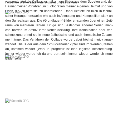
ver­wende digi­tale Col­la­ge­tech­ni­ken, um Bil­der aus dem Sude­ten­land, der
Fol­gende Werke sind in der Aus­stel­lung zu sehen:
Hei­mat mei­ner Vor­fah­ren, mit Foto­gra­fien mei­ner eige­nen Hei­mat und von
Orten, die ich bereiste, zu über­blen­den. Dabei rich­tete ich mich in tech­ni­
scher Her­an­ge­hens­weise wie auch in Anmu­tung und Kom­po­si­tion stark an
den Sur­rea­lis­ten aus. Die (Grundlagen-)Bilder ent­stan­den über einen Zeit­
raum von meh­re­ren Jah­ren. Einige sind Bestand­teil ande­rer Serien, man­
che harr­ten im Archiv ihrer Neu­ent­de­ckung. Ihre Kom­bi­na­tion oder Ver­
schmel­zung bringt sie in neue ästhe­ti­sche und auch the­ma­ti­sche Zusam­
men­hänge. Das Ver­fah­ren der Col­lage wurde dabei höchst intui­tiv ange­
wen­det. Die Bil­der aus dem Schlu­cke­n­auer Zip­fel sind im Wer­den, rei­ßen
ab, kom­men wie­der. ‚Work in pro­gress‘ ist eine legi­time Beschrei­bung.
Immer wie­der werde ich da und dort sein, immer wie­der werde ich neue
Bil­der sehen.“