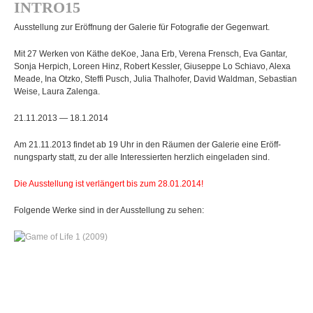
INTRO15
Aus­stel­lung zur Eröff­nung der Gale­rie für Foto­gra­fie der Gegenwart.
Mit 27 Wer­ken von Käthe deKoe, Jana Erb, Verena Frensch, Eva Gantar,
Sonja Her­pich, Loreen Hinz, Robert Kess­ler, Giu­seppe Lo Schiavo, Alexa
Meade, Ina Otzko, Steffi Pusch, Julia Thal­ho­fer, David Wald­man, Sebas­tian
Weise, Laura Zalenga.
21.11.2013 — 18.1.2014
Am 21.11.2013 fin­det ab 19 Uhr in den Räu­men der Gale­rie eine Eröff­
nungs­party statt, zu der alle Inter­es­sier­ten herz­lich ein­ge­la­den sind.
Die Aus­stel­lung ist ver­län­gert bis zum 28.01.2014!
Fol­gende Werke sind in der Aus­stel­lung zu sehen: