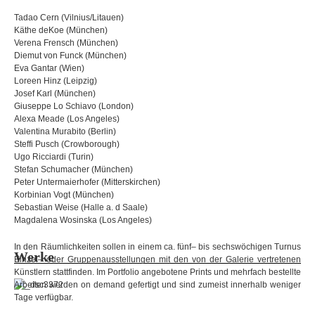
Close
Shop
Kunstraum
Kontakt
LOT
Tadao Cern (Vilnius/Litauen)
Käthe deKoe (Mün­chen)
Verena Frensch (Mün­chen)
Die­mut von Funck (Mün­chen)
Eva Gantar (Wien)
Loreen Hinz (Leip­zig)
Josef Karl (Mün­chen)
Giu­seppe Lo Schiavo (Lon­don)
Alexa Meade (Los Ange­les)
Valen­tina Mura­b­ito (Ber­lin)
Steffi Pusch (Crow­bo­rough)
Ugo Ric­ci­ardi (Turin)
Ste­fan Schu­ma­cher (Mün­chen)
Peter Unter­mai­er­ho­fer (Mit­ters­kir­chen)
Kor­bi­nian Vogt (Mün­chen)
Sebas­tian Weise (Halle a. d Saale)
Mag­da­lena Wos­inska (Los Angeles)
In den Räum­lich­kei­ten sol­len in einem ca. fünf– bis sechs­wö­chi­gen Tur­nus
Werke
Ein­zel– oder Grup­pen­aus­stel­lun­gen mit den von der Gale­rie ver­tre­te­nen
Künst­lern statt­fin­den. Im Port­fo­lio ange­bo­tene Prints und mehr­fach bestellte
Arbei­ten wer­den on demand gefer­tigt und sind zumeist inner­halb weni­ger
Tage verfügbar.