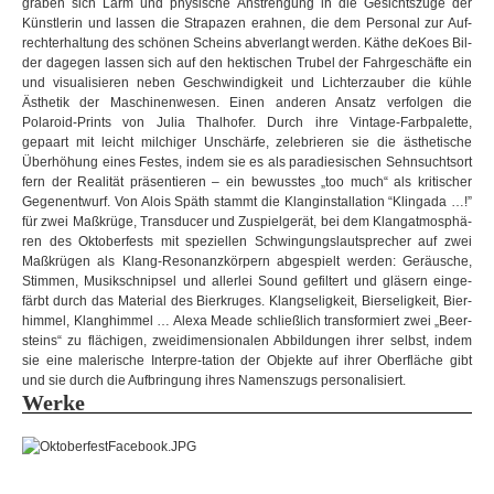
gra­ben sich Lärm und phy­si­sche Anstren­gung in die Gesichts­züge der
Close
Künst­le­rin und las­sen die Stra­pa­zen erah­nen, die dem Per­so­nal zur Auf­
Shop
Kunstraum
Kontakt
LOT
recht­er­hal­tung des schö­nen Scheins abver­langt wer­den. Käthe deKoes Bil­
der dage­gen las­sen sich auf den hek­ti­schen Tru­bel der Fahr­ge­schäfte ein
und visua­li­sie­ren neben Geschwin­dig­keit und Licht­er­zau­ber die kühle
Ästhe­tik der Maschi­nen­we­sen. Einen ande­ren Ansatz ver­fol­gen die
Polaroid-Prints von Julia Thal­ho­fer. Durch ihre Vintage-Farbpalette,
gepaart mit leicht mil­chi­ger Unschärfe, zele­brie­ren sie die ästhe­ti­sche
Über­hö­hung eines Fes­tes, indem sie es als para­die­si­schen Sehn­suchts­ort
fern der Rea­li­tät prä­sen­tie­ren – ein bewuss­tes „too much“ als kri­ti­scher
Gegen­ent­wurf. Von Alois Späth stammt die Klang­in­stal­la­tion “Kling­ada …!”
für zwei Maß­krüge, Trans­du­cer und Zuspiel­ge­rät, bei dem Klang­at­mo­sphä­
ren des Okto­ber­fests mit spe­zi­el­len Schwin­gungs­laut­spre­cher auf zwei
Maß­krü­gen als Klang-Resonanzkörpern abge­spielt wer­den: Geräu­sche,
Stim­men, Musik­schnip­sel und aller­lei Sound gefil­tert und glä­sern ein­ge­
färbt durch das Mate­rial des Bier­kru­ges. Klang­se­lig­keit, Bier­se­lig­keit, Bier­
him­mel, Klang­him­mel … Alexa Meade schließ­lich trans­for­miert zwei „Beer­
steins“ zu flä­chi­gen, zwei­di­men­sio­na­len Abbil­dun­gen ihrer selbst, indem
sie eine male­ri­sche Interpre-tation der Objekte auf ihrer Ober­flä­che gibt
und sie durch die Auf­brin­gung ihres Namens­zugs per­so­na­li­siert.
Werke