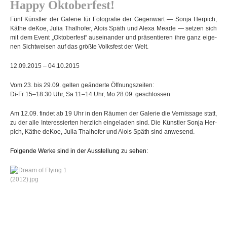
Happy Okto­ber­fest!
Fünf Künst­ler der Gale­rie für Foto­gra­fie der Gegen­wart — Sonja Her­pich,
Käthe deKoe, Julia Thal­ho­fer, Alois Späth und Alexa Meade — set­zen sich
mit dem Event „Okto­ber­fest“ aus­ein­an­der und prä­sen­tie­ren ihre ganz eige­
nen Sicht­wei­sen auf das größte Volks­fest der Welt.
12.09.2015 – 04.10.2015
Vom 23. bis 29.09. gel­ten geän­derte Öff­nungs­zei­ten:
Di-Fr 15–18:30 Uhr, Sa 11–14 Uhr, Mo 28.09. geschlossen
Am 12.09. fin­det ab 19 Uhr in den Räu­men der Gale­rie die Ver­nis­sage statt,
zu der alle Inter­es­sier­ten herz­lich ein­ge­la­den sind. Die Künst­le­r Sonja Her­
pich, Käthe deKoe, Julia Thal­ho­fer und Alois Späth sind anwesend.
Fol­gende Werke sind in der Aus­stel­lung zu sehen: