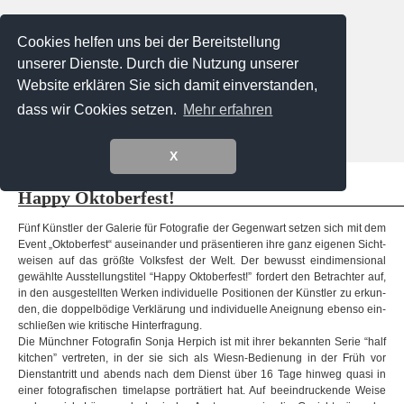
Cookies helfen uns bei der Bereitstellung
unserer Dienste. Durch die Nutzung unserer
Website erklären Sie sich damit einverstanden,
dass wir Cookies setzen.
Mehr erfahren
Menu
X
Ausstellungen Galerie
Externe Ausstellungen
Künstler
Happy Okto­ber­fest!
Vero Bielinski
Tadao Cern
Käthe deKoe
Verena Frensch
Fünf Künst­ler der Gale­rie für Foto­gra­fie der Gegen­wart set­zen sich mit dem
Event „Okto­ber­fest“ aus­ein­an­der und prä­sen­tie­ren ihre ganz eige­nen Sicht­
Diemut von Funck
wei­sen auf das größte Volks­fest der Welt. Der bewusst ein­di­men­sio­nal
Eva Gantar
Loreen Hinz
Josef Karl
gewählte Aus­stel­lungs­ti­tel “Happy Okto­ber­fest!” for­dert den Betrach­ter auf,
Giuseppe Lo Schiavo
Alexa Meade
in den aus­ge­stell­ten Wer­ken indi­vi­du­elle Posi­tio­nen der Künst­ler zu erkun­
Valentina Murabito
Platux
den, die dop­pel­bö­dige Ver­klä­rung und indi­vi­du­elle Aneig­nung ebenso ein­
Steffi Pusch
Ugo Ricciardi
schlie­ßen wie kri­ti­sche Hin­ter­fra­gung.
Stefan Schumacher
Die Münch­ner Foto­gra­fin Sonja Her­pich ist mit ihrer bekann­ten Serie “half
Peter Untermaierhofer
Korbinian Vogt
kit­chen” ver­tre­ten, in der sie sich als Wiesn-Bedienung in der Früh vor
Sebastian Weise
Magdalena Wosinska
Dienst­an­tritt und abends nach dem Dienst über 16 Tage hin­weg quasi in
Laura Zalenga
einer foto­gra­fi­schen time­l­apse por­trä­tiert hat. Auf beein­dru­ckende Weise