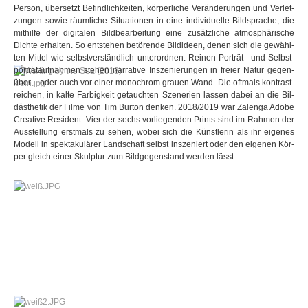
Per­son, über­setzt Befind­lich­kei­ten, kör­per­li­che Ver­än­de­run­gen und Ver­let­
zun­gen sowie räum­li­che Situa­tio­nen in eine indi­vi­du­elle Bild­spra­che, die
mit­hilfe der digi­ta­len Bild­be­ar­bei­tung eine zusätz­li­che atmo­sphä­ri­sche
Dichte erhal­ten. So ent­ste­hen betö­rende Bild­ideen, denen sich die gewähl­
ten Mit­tel wie selbst­ver­ständ­lich unter­ord­nen. Rei­nen Por­trät– und Selbst­
por­trät­auf­nah­men ste­hen nar­ra­tive Insze­nie­run­gen in freier Natur gegen­
über – oder auch vor einer mono­chrom grauen Wand. Die oft­mals kon­trast­
rei­chen, in kalte Far­big­keit getauch­ten Sze­ne­rien las­sen dabei an die Bil­
däs­the­tik der Filme von Tim Bur­ton den­ken. 2018/2019 war Zalenga Adobe
Crea­tive Resi­dent. Vier der sechs vor­lie­gen­den Prints sind im Rah­men der
Aus­stel­lung erst­mals zu sehen, wobei sich die Künst­le­rin als ihr eige­nes
Modell in spek­ta­ku­lä­rer Land­schaft selbst insze­niert oder den eige­nen Kör­
per gleich einer Skulp­tur zum Bild­ge­gen­stand wer­den lässt.