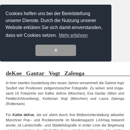
Cookies helfen uns bei der Bereitstellung
unserer Dienste. Durch die Nutzung unserer
Website erklären Sie sich damit einverstanden,
dass wir Cookies setzen.
Mehr erfahren
X
Menu
deKoe Gantar Vogt Zalenga
In ihrer zwei­ten Aus­stel­lung des neuen Jah­res ver­sam­melt die Gale­rie Ingo
Seu­fert vier Posi­tio­nen zeit­ge­nös­si­scher Foto­gra­fie. Zu sehen sind ins­ge­
samt 19 Foto­prints von Käthe deKoe (Mün­chen), Eva Gantar (Wien und
Feldkirch/Vorarlberg), Kor­bi­nian Vogt (Mün­chen) und Laura Zalenga
(Rotterdam).
Für
Käthe deKoe
, die vor allem durch ihre Bild­be­richt­er­stat­tung aktu­el­ler
Münch­ner Pop– und Rock­kon­zerte im Musik­ma­ga­zin LAX­mag bekannt
wurde, ist Land­schafts– und Städ­te­fo­to­gra­fie in ers­ter Linie die Bege­hung