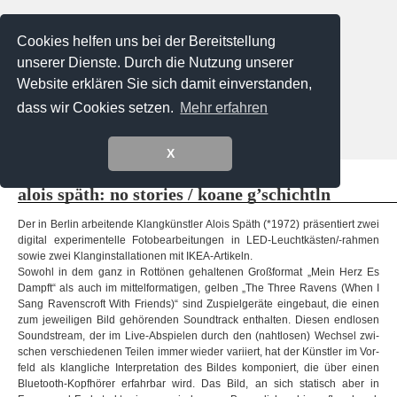
Cookies helfen uns bei der Bereitstellung
unserer Dienste. Durch die Nutzung unserer
Website erklären Sie sich damit einverstanden,
dass wir Cookies setzen.
Mehr erfahren
Menu
X
Ausstellungen Galerie
Externe Ausstellungen
Künstler
alois späth: no sto­ries / koane g’schichtln
Vero Bielinski
Tadao Cern
Käthe deKoe
Verena Frensch
Der in Ber­lin arbei­tende Klang­künst­ler Alois Späth (*1972) prä­sen­tiert zwei
digi­tal expe­ri­men­telle Foto­be­ar­bei­tun­gen in LED-Leuchtkästen/-rahmen
Diemut von Funck
sowie zwei Klang­in­stal­la­tio­nen mit IKEA-Artikeln.
Eva Gantar
Loreen Hinz
Josef Karl
Sowohl in dem ganz in Rot­tö­nen gehal­te­nen Groß­for­mat „Mein Herz Es
Giuseppe Lo Schiavo
Alexa Meade
Dampft“ als auch im mit­tel­for­ma­ti­gen, gel­ben „The Three Ravens (When I
Valentina Murabito
Platux
Sang Raven­scroft With Fri­ends)“ sind Zuspiel­ge­räte ein­ge­baut, die einen
Steffi Pusch
Ugo Ricciardi
zum jewei­li­gen Bild gehö­ren­den Sound­track ent­hal­ten. Die­sen end­lo­sen
Stefan Schumacher
Sound­stream, der im Live-Abspielen durch den (naht­lo­sen) Wech­sel zwi­
Peter Untermaierhofer
Korbinian Vogt
schen ver­schie­de­nen Tei­len immer wie­der vari­iert, hat der Künst­ler im Vor­
Sebastian Weise
Magdalena Wosinska
feld als klang­li­che Inter­pre­ta­tion des Bil­des kom­po­niert, die über einen
Laura Zalenga
Bluetooth-Kopfhörer erfahr­bar wird. Das Bild, an sich sta­tisch aber in