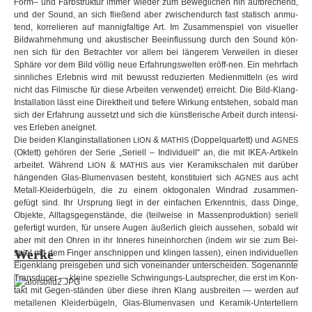
Form– und Farb­struk­tur immer wie­der zum Beweg­li­chen hin auf­bre­chend,
Close
und der Sound, an sich flie­ßend aber zwi­schen­durch fast sta­tisch anmu­
Shop
Kunstraum
Kontakt
LOT
tend, kor­re­lie­ren auf man­nig­fal­tige Art. Im Zusam­men­spiel von visu­el­ler
Bild­wahr­neh­mung und akus­ti­scher Beein­flus­sung durch den Sound kön­
nen sich für den Betrach­ter vor allem bei län­ge­rem Ver­wei­len in die­ser
Sphäre vor dem Bild völ­lig neue Erfah­rungs­wel­ten eröff-nen. Ein mehr­fach
sinn­li­ches Erleb­nis wird mit bewusst redu­zier­ten Medi­en­mit­teln (es wird
nicht das Fil­mi­sche für diese Arbei­ten ver­wen­det) erreicht. Die Bild-Klang-
Installation lässt eine Direkt­heit und tie­fere Wir­kung ent­ste­hen, sobald man
sich der Erfah­rung aus­setzt und sich die künst­le­ri­sche Arbeit durch inten­si­
ves Erle­ben aneig­net.
Die bei­den Klang­in­stal­la­tio­nen
&
(Dop­pel­quar­tett) und
LION
MATHIS
AGNES
(Oktett) gehö­ren der Serie „Seri­ell – Indi­vi­du­ell“ an, die mit IKEA-Artikeln
arbei­tet. Wäh­rend
&
aus vier Kera­mik­scha­len mit dar­über
LION
MATHIS
hän­gen­den Glas-Blumenvasen besteht, kon­sti­tu­iert sich
aus acht
AGNES
Metall-Kleiderbügeln, die zu einem okto­go­na­len Wind­rad zusammen-
gefügt sind. Ihr Ursprung liegt in der ein­fa­chen Erkennt­nis, dass Dinge,
Objekte, All­tags­ge­gen­stände, die (teil­weise in Mas­sen­pro­duk­tion) seri­ell
gefer­tigt wur­den, für unsere Augen äußer­lich gleich aus­se­hen, sobald wir
aber mit den Ohren in ihr Inne­res hin­ein­hor­chen (indem wir sie zum Bei­
Werke
spiel mit dem Fin­ger anschnip­pen und klin­gen las­sen), einen indi­vi­du­el­len
Eigen­klang preis­ge­ben und sich von­ein­an­der unter­schei­den. Soge­nannte
Trans­du­cer — kleine spe­zi­elle Schwingungs-Lautsprecher, die erst im Kon­
takt mit Gegen-ständen über diese ihren Klang aus­brei­ten — wer­den auf
metal­le­nen Klei­der­bü­geln, Glas-Blumenvasen und Keramik-Untertellern