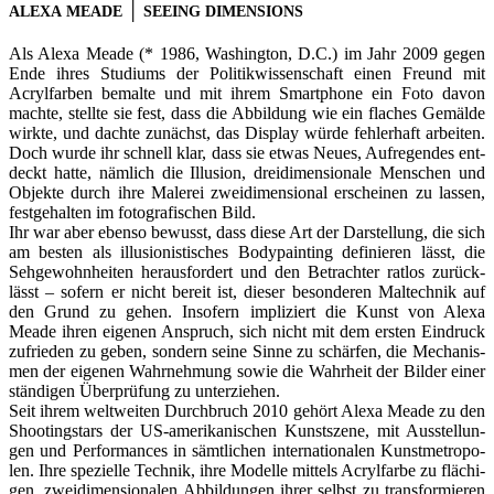
│
ALEXA
MEADE
SEEING
DIMENSIONS
Als Alexa Meade (* 1986, Washing­ton, D.C.) im Jahr 2009 gegen
Ende ihres Stu­di­ums der Poli­tik­wis­sen­schaft einen Freund mit
Acryl­far­ben bemalte und mit ihrem Smart­phone ein Foto davon
machte, stellte sie fest, dass die Abbil­dung wie ein fla­ches Gemälde
wirkte, und dachte zunächst, das Dis­play würde feh­ler­haft arbei­ten.
Doch wurde ihr schnell klar, dass sie etwas Neues, Auf­re­gen­des ent­
deckt hatte, näm­lich die Illu­sion, drei­di­men­sio­nale Men­schen und
Objekte durch ihre Male­rei zwei­di­men­sio­nal erschei­nen zu las­sen,
fest­ge­hal­ten im foto­gra­fi­schen Bild.
Ihr war aber ebenso bewusst, dass diese Art der Dar­stel­lung, die sich
am bes­ten als illu­sio­nis­ti­sches Body­pain­ting defi­nie­ren lässt, die
Seh­ge­wohn­hei­ten her­aus­for­dert und den Betrach­ter rat­los zurück­
lässt – sofern er nicht bereit ist, die­ser beson­de­ren Mal­tech­nik auf
den Grund zu gehen. Inso­fern impli­ziert die Kunst von Alexa
Meade ihren eige­nen Anspruch, sich nicht mit dem ers­ten Ein­druck
zufrie­den zu geben, son­dern seine Sinne zu schär­fen, die Mecha­nis­
men der eige­nen Wahr­neh­mung sowie die Wahr­heit der Bil­der einer
stän­di­gen Über­prü­fung zu unter­zie­hen.
Seit ihrem welt­wei­ten Durch­bruch 2010 gehört Alexa Meade zu den
Shoo­ting­stars der US-amerikanischen Kunst­szene, mit Aus­stel­lun­
gen und Per­for­man­ces in sämt­li­chen inter­na­tio­na­len Kunst­me­tro­po­
len. Ihre spe­zi­elle Tech­nik, ihre Modelle mit­tels Acryl­farbe zu flä­chi­
gen, zwei­di­men­sio­na­len Abbil­dun­gen ihrer selbst zu trans­for­mie­ren