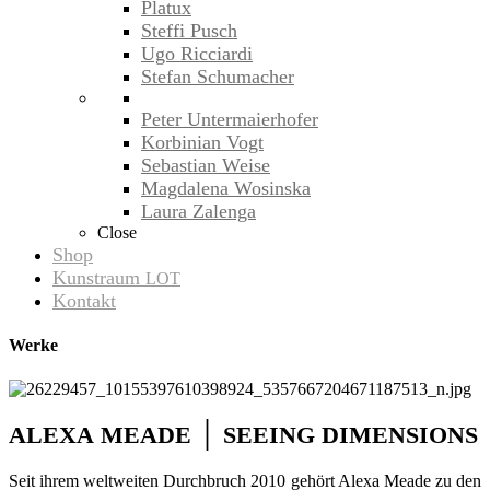
Platux
Steffi Pusch
Ugo Ricciardi
Stefan Schumacher
Peter Untermaierhofer
Korbinian Vogt
Sebastian Weise
Magdalena Wosinska
Laura Zalenga
Close
Shop
Kunstraum
LOT
Kontakt
Werke
│
ALEXA
MEADE
SEEING
DIMENSIONS
Seit ihrem welt­wei­ten Durch­bruch 2010 gehört Alexa Meade zu den