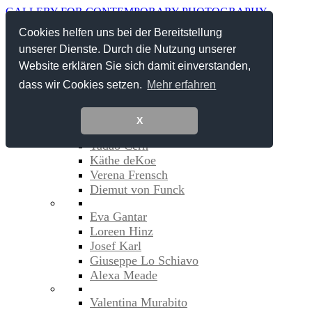
GALLERY FOR CONTEMPORARY PHOTOGRAPHY
INGO SEUFERT
Cookies helfen uns bei der Bereitstellung
GALERIE FÜR FOTOGRAFIE DER GEGENWART
Menu
unserer Dienste. Durch die Nutzung unserer
Website erklären Sie sich damit einverstanden,
Ausstellungen Galerie
dass wir Cookies setzen.
Mehr erfahren
Externe Ausstellungen
Künstler
X
Vero Bielinski
Tadao Cern
Käthe deKoe
Verena Frensch
Diemut von Funck
Eva Gantar
Loreen Hinz
Josef Karl
Giuseppe Lo Schiavo
Alexa Meade
Valentina Murabito