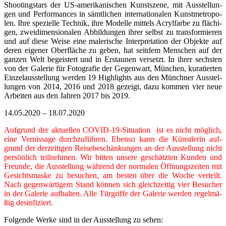
Shoo­ting­stars der US-amerikanischen Kunst­szene, mit Aus­stel­lun­
gen und Per­for­man­ces in sämt­li­chen inter­na­tio­na­len Kunst­me­tro­po­
len. Ihre spe­zi­elle Tech­nik, ihre Modelle mit­tels Acryl­farbe zu flä­chi­
gen, zwei­di­men­sio­na­len Abbil­dun­gen ihrer selbst zu trans­for­mie­ren
und auf diese Weise eine male­ri­sche Inter­pre­ta­tion der Objekte auf
deren eige­ner Ober­flä­che zu geben, hat seit­dem Men­schen auf der
gan­zen Welt begeis­tert und in Erstau­nen ver­setzt
.
In ihrer sechs­ten
von der Gale­rie für Foto­gra­fie der Gegen­wart, Mün­chen, kura­tier­ten
Ein­zel­aus­stel­lung wer­den 19 High­lights aus den Münch­ner Aus­stel­
lun­gen von 2014, 2016 und 2018 gezeigt, dazu kom­men vier neue
Arbei­ten aus den Jah­ren 2017 bis 2019
.
14.05.2020 – 18.07.2020
Auf­grund der aktu­el­len COVID-19-Situation ist es nicht mög­lich,
eine Ver­nis­sage durch­zu­füh­ren. Ebenso kann die Künst­le­rin auf­
grund der der­zei­ti­gen Rei­se­be­schän­kun­gen an der Aus­stel­lung nicht
per­sön­lich teil­neh­men.
Wir bit­ten unsere geschätz­ten Kun­den und
Freunde, die Aus­stel­lung wäh­rend der nor­ma­len Öff­nungs­zei­ten mit
Gesichts­maske zu besu­chen, am bes­ten über die Woche ver­teilt.
Nach gegen­wär­ti­gem Stand kön­nen sich gleich­zei­tig vier Besu­cher
in der Gale­rie auf­hal­ten. Alle Tür­griffe der Gale­rie wer­den regel­mä­
ßig desinfiziert.
Fol­gende Werke sind in der Aus­stel­lung zu sehen: